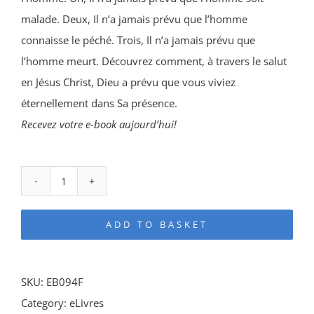
malade. Deux, Il n’a jamais prévu que l’homme
connaisse le péché. Trois, Il n’a jamais prévu que
l’homme meurt. Découvrez comment, à travers le salut
en Jésus Christ, Dieu a prévu que vous viviez
éternellement dans Sa présence.
Recevez votre e-book aujourd’hui!
Dieu
a
ADD TO BASKET
un
plan
pour
SKU:
EB094F
votre
Category:
eLivres