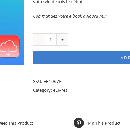
votre vie depuis le début.
Commandez votre e-book aujourd’hui!
La
foi
AD
de
Dieu
eLivre
SKU:
EB1067F
quantity
Category:
eLivres
eet This Product
Pin This Product