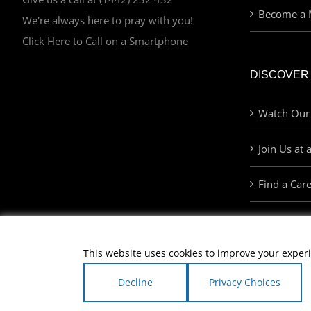
Become a 
We're always here to pray with you!
Click Here to Call on a Smartphone
DISCOVER
Watch Our
Join Us at 
Find a Car
This website uses cookies to improve your experi
Decline
Privacy Choices