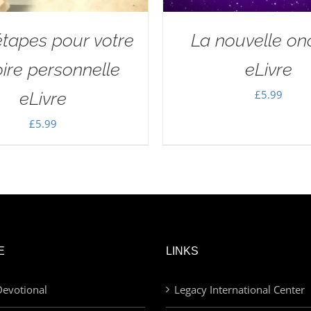
étapes pour votre
La nouvelle on
oire personnelle
eLivre
£
5.99
eLivre
£
5.99
E
LINKS
evotional
Legacy International Center