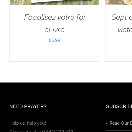
Focalisez votre foi
Sept 
eLivre
vict
£
5.99
NEED PRAYER?
SUBSCRIB
Help us, help you!
Read Our D
Give us a call at (1442) 232 432