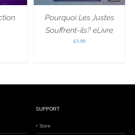
ction
Pourquoi Les Justes
Souffrent-ils? eLivre
£
5.99
SUPPORT
Store