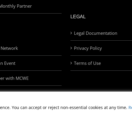
Monthly Partner
LEGAL
Legal Documentation
 Network
Privacy Policy
an Event
Terms of Use
eer with MCWE
ence. You can accept or reject non-essential cookies at any time.
R
Copyright
2026 Morris Cerullo World Evangelism